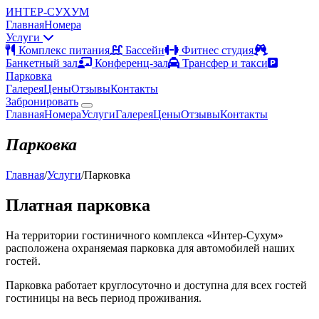
ИНТЕР-СУХУМ
Главная
Номера
Услуги
Комплекс питания
Бассейн
Фитнес студия
Банкетный зал
Конференц-зал
Трансфер и такси
Парковка
Галерея
Цены
Отзывы
Контакты
Забронировать
Главная
Номера
Услуги
Галерея
Цены
Отзывы
Контакты
Парковка
Главная
/
Услуги
/
Парковка
Платная парковка
На территории гостиничного комплекса «Интер-Сухум»
расположена охраняемая парковка для автомобилей наших
гостей.
Парковка работает круглосуточно и доступна для всех гостей
гостиницы на весь период проживания.